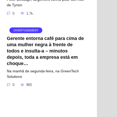
de Tyrion
0
1.7k.
DIVERTISSEMENT
Gerente entorna café para cima de
uma mulher negra à frente de
todos e insulta-a – minutos
depois, toda a empresa está em
choque…
Na manhã de segunda-feira, na GreenTech
Solutions
0
865