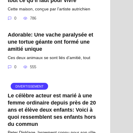
tout ce qu’il faut pour vivre
Cette maison, conçue par l’artiste autrichien
0
786
Adorable: Une vache paralysée et
une tortue géante ont formé une
amitié unique
Ces deux animaux se sont liés d’amitié, tout
0
555
DIVERTISSEMENT
Le célèbre acteur est marié à une
femme ordinaire depuis près de 20
ans et élève deux enfants: Voici à
quoi ressemblent ses enfants hors
du commun
Peter Dinklage, largement connu pour son rôle