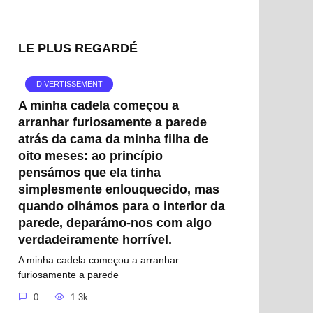
LE PLUS REGARDÉ
DIVERTISSEMENT
A minha cadela começou a
arranhar furiosamente a parede
atrás da cama da minha filha de
oito meses: ao princípio
pensámos que ela tinha
simplesmente enlouquecido, mas
quando olhámos para o interior da
parede, deparámo-nos com algo
verdadeiramente horrível.
A minha cadela começou a arranhar
furiosamente a parede
0
1.3k.