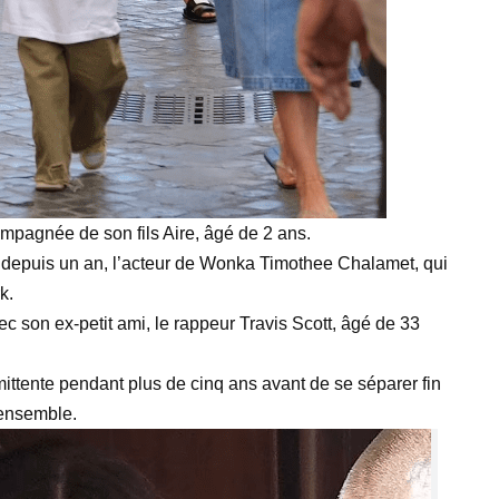
ompagnée de son fils Aire, âgé de 2 ans.
er depuis un an, l’acteur de Wonka Timothee Chalamet, qui
k.
ec son ex-petit ami, le rappeur Travis Scott, âgé de 33
mittente pendant plus de cinq ans avant de se séparer fin
 ensemble.