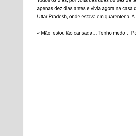
Todos os dias, por volta das duas ou três da 
apenas dez dias antes e vivia agora na casa d
Uttar Pradesh, onde estava em quarentena. A 
« Mãe, estou tão cansada… Tenho medo… Por 