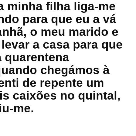
a minha filha liga-me
ndo para que eu a vá
anhã, o meu marido e
 levar a casa para que
a quarentena
quando chegámos à
senti de repente um
s caixões no quintal,
iu-me.