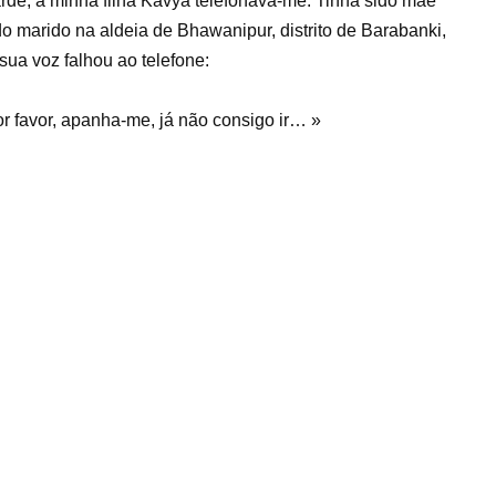
tarde, a minha filha Kavya telefonava-me. Tinha sido mãe
o marido na aldeia de Bhawanipur, distrito de Barabanki,
sua voz falhou ao telefone:
favor, apanha-me, já não consigo ir… »