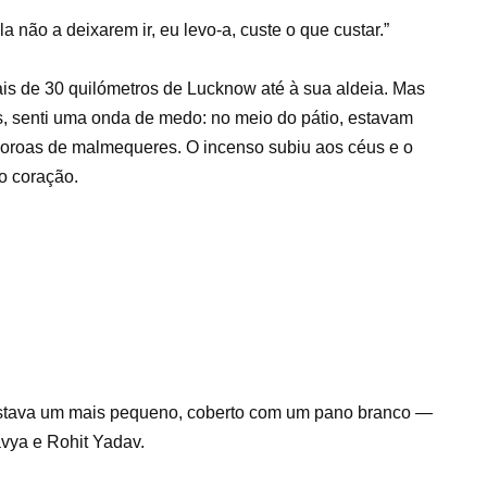
a não a deixarem ir, eu levo-a, custe o que custar.”
s de 30 quilómetros de Lucknow até à sua aldeia. Mas
, senti uma onda de medo: no meio do pátio, estavam
coroas de malmequeres. O incenso subiu aos céus e o
o coração.
 estava um mais pequeno, coberto com um pano branco —
avya e Rohit Yadav.