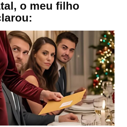
al, o meu filho
larou: