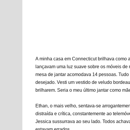
A minha casa em Connecticut brilhava como al
lançavam uma luz suave sobre os móveis de m
mesa de jantar acomodava 14 pessoas. Tudo e
desejado. Vesti um vestido de veludo bordea
brilharem. Seria o meu último jantar como mã
Ethan, o mais velho, sentava-se arrogantemente
distraída e crítica, constantemente ao telemóv
Jessica sussurrava ao seu lado. Todos achava
estavam errados.