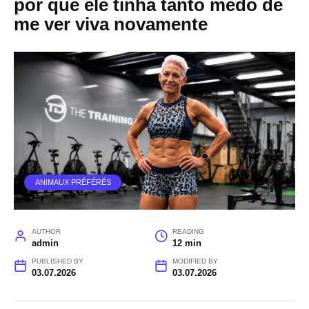
por que ele tinha tanto medo de
me ver viva novamente
ANIMAUX PRÉFÉRÉS
AUTHOR
READING
admin
12 min
PUBLISHED BY
MODIFIED BY
03.07.2026
03.07.2026