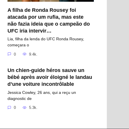
A filha de Ronda Rousey foi
atacada por um rufia, mas este
não fazia ideia que o campeão do
UFC iria intervir…
Lia, filha da lenda do UFC Ronda Rousey,
começara o
0
9.4k.
Un chien-guide héros sauve un
bébé après avoir éloigné le landau
d’une voiture incontrôlable
Jessica Cowley, 26 ans, qui a reçu un
diagnostic de
0
5.3k.