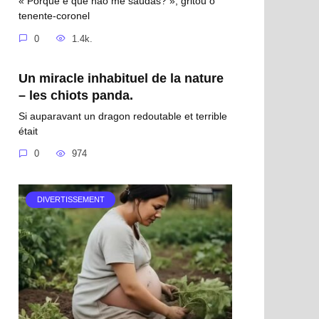
« Porque é que não me saúdas? », gritou o
tenente-coronel
0
1.4k.
Un miracle inhabituel de la nature
– les chiots panda.
Si auparavant un dragon redoutable et terrible
était
0
974
DIVERTISSEMENT