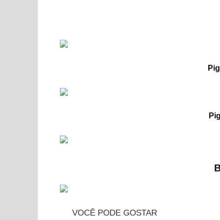
Pig
Pig
B