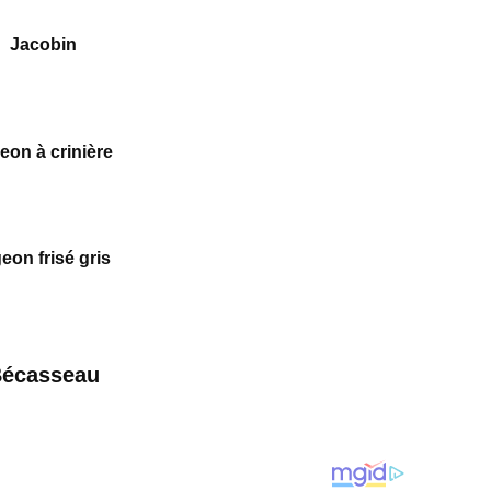
Jacobin
eon à crinière
eon frisé gris
écasseau