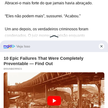
Abracei-o mais forte do que jamais havia abraçado.
“Eles não podem mais”, sussurrei. “Acabou.”
Um ano depois, os verdadeiros criminosos foram
condenados. O juiz morreu na prisão enquanto
aguardava o recurso. O promotor perdeu tudo. Os
policiais que haviam mentido sob juramento nunca mais
usaram distintivo.
Ethan nunca voltou a ser o mesmo menino
despreocupado que tinha sido antes.
Mas ele viveu.
Voltou para a escola. Começou a sorrir novamente.
Devagar. Com cuidado. Como alguém aprendendo que a